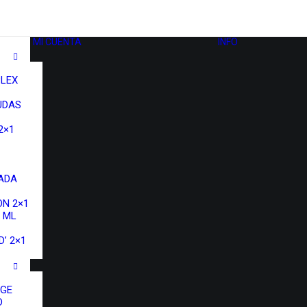
MI CUENTA
INFO
LEX
UDAS
2×1
ADA
N 2×1
 ML
’ 2×1
NGE
D