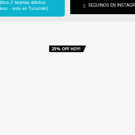
tos // tarjetas débitos. 
SEGUINOS EN INSTAG
desc - solo en Tucumán)
25% OFF HOY!