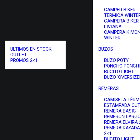
CAMPER BIKER
TERMICA WINTE
CAMPERA BIKER
LIVIANA
CAMPERA KIMO
WINTER
ULTIMOS EN STOCK
BUZOS
OUTLET
PROMOS 2×1
BUZO POTY
PONCHO PONCH
BUCITO LIGHT
BUZO ‘OVERSIZED
REMERAS
CAMISETA TÉRM
ESTAMPADA OUT
REMERA BASIC
REMERON LARG
REMERA ELVIRA 
REMERA RAYADA
2×1
BUCITO LIGHT