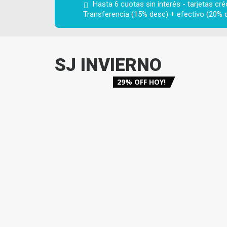
Hasta 6 cuotas sin interés - tarjetas crédi
Transferencia (15% desc) + efectivo (20% 
SJ INVIERNO
29% OFF HOY!