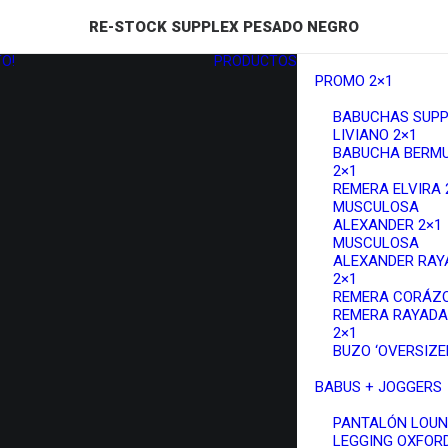
RE-STOCK SUPPLEX PESADO NEGRO
O!
PRODUCTOS
PROMO 2×1
BABUCHAS SUPP
LIVIANO 2×1
BABUCHA BERM
2×1
REMERA ELVIRA 
MUSCULOSA
ALEXANDER 2×1
MUSCULOSA
ALEXANDER RAY
2×1
REMERA CORÁZO
REMERA RAYADA
2×1
BUZO ‘OVERSIZED
BABUS + JOGGERS
PANTALÓN LOU
LEGGING OXFOR