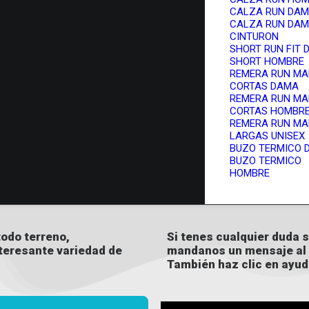
CALZA RUN DA
CALZA RUN DAM
CINTURON
SHORT RUN FIT
SHORT HOMBRE
REMERA RUN M
CORTAS DAMA
REMERA RUN M
CORTAS HOMBR
REMERA RUN M
LARGAS UNISEX
BUZO TERMICO 
BUZO TERMICO
HOMBRE
odo terreno,
Si tenes cualquier duda so
nteresante variedad de
mandanos un mensaje al 
.
También haz clic en ayud