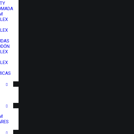
TY
OMADA
IM
LEX
LEX
UDAS
ODÓN
LEX
LEX
MICAS
IM
ARES