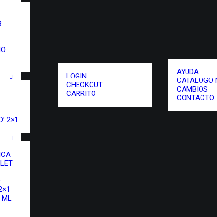
R
NO
AYUDA
LOGIN
CATALOGO 
CHECKOUT
CAMBIOS
CARRITO
CONTACTO
I
’ 2×1
ICA
LET
O
2×1
 ML