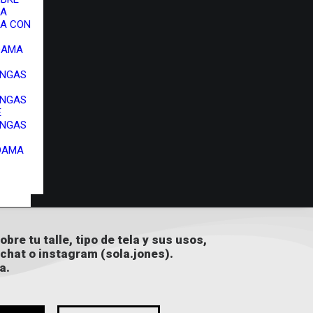
MA
A CON
 DAMA
ANGAS
ANGAS
E
ANGAS
DAMA
bre tu talle, tipo de tela y sus usos,
chat o instagram (
sola.jones
).
a.