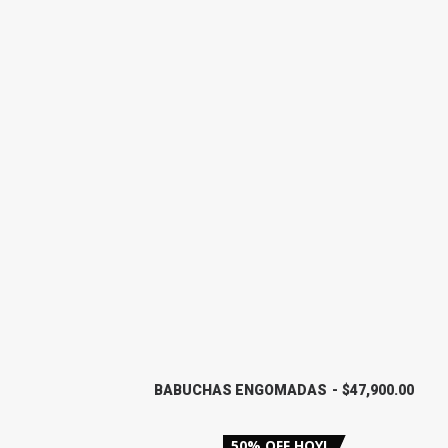
A
E
L
S
E
:
R
$
A
3
:
9
$
,
5
9
5
0
,
0
9
.
0
0
0
0
.
.
0
0
.
BABUCHAS ENGOMADAS
$
47,900.00
50% OFF HOY!