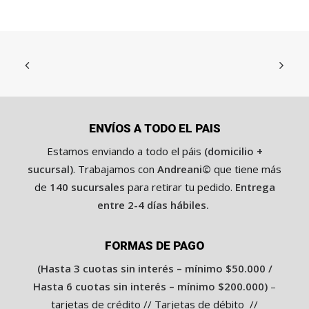
pueden
pueden
pu
o
o
i
i
elegir
o
a
elegir
o
o
el
r
c
o
a
en
en
en
i
t
r
c
la
la
la
g
u
i
t
página
página
pá
i
a
g
u
de
n
l
de
i
a
de
a
e
n
l
producto
producto
pr
l
s
a
e
e
:
l
s
r
$
e
:
a
5
r
$
ENVÍOS A TODO EL PAIS
:
2
a
5
$
,
:
2
Estamos enviando a todo el páis
(domicilio +
9
5
$
,
sucursal)
. Trabajamos con
Andreani©
que tiene más
5
0
1
5
,
0
0
0
de
140 sucursales
para retirar tu pedido.
Entrega
9
.
5
0
0
0
,
.
entre 2-4 días hábiles.
0
0
0
0
.
.
0
0
0
0
.
FORMAS DE PAGO
0
.
.
0
(Hasta 3 cuotas sin interés – mínimo $50.000 /
0
.
Hasta 6 cuotas sin interés – mínimo $200.000)
–
tarjetas de crédito // Tarjetas de débito //