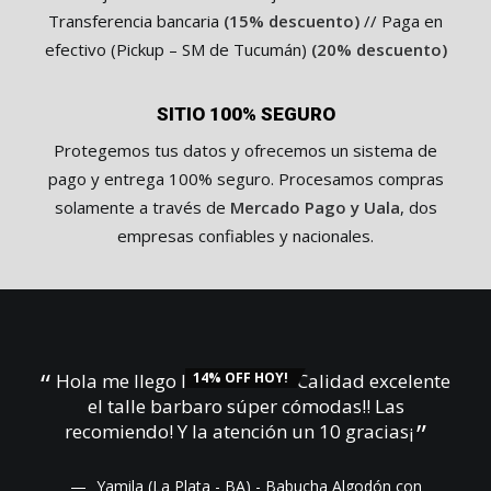
Transferencia bancaria
(15% descuento)
// Paga en
efectivo (Pickup – SM de Tucumán)
(20% descuento)
SITIO 100% SEGURO
Protegemos tus datos y ofrecemos un sistema de
pago y entrega 100% seguro. Procesamos compras
solamente a través de
Mercado Pago y Uala
, dos
empresas confiables y nacionales.
uando
Hola me llego la babucha !! Calidad excelente
14% OFF HOY!
Ay
como
el talle barbaro súper cómodas!! Las
ar!
recomiendo! Y la atención un 10 gracias¡
 mp
as
Yamila (La Plata - BA) - Babucha Algodón con