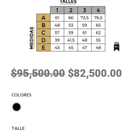
El
El
$
95,500.00
$
82,500.00
precio
pr
COLORES
original
ac
era:
es
$95,500.00.
$8
TALLE