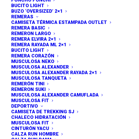
PONCHO PONCHI
BUCITO LIGHT
BUZO ‘OVERSIZED’ 2×1
REMERAS
CAMISETA TÉRMICA ESTAMPADA OUTLET
ENVIOS A TODO EL PAIS! ♥
REMERA BASIC
Campera Biker Liviana
REMERON LARGO
REMERA ELVIRA 2×1
REMERA RAYADA ML 2×1
El
El
$
95,500.00
$
82,500.00
BUCITO LIGHT
REMERA CORAZÓN
precio
pr
Campera confeccionada en
SCUBA, textil con cuerpo,
MUSCULOSA NEKO
MUSCULOSA ALEXANDER
suave y liviano al tacto.
Ideal para
temperaturas
original
ac
MUSCULOSA ALEXANDER RAYADA 2×1
intermedias
. Posee el clásico cierre dorado y solapas,
MUSCULOSA TANQUETA
REMERÓN TINI
con bolsillos exteriores con cierre a tono.
era:
es
REMERON SUKI
MUSCULOSA ALEXANDER CAMUFLADA
$95,500.00.
$8
El calce que proponemos con esta prenda es una
MUSCULOSA FIT
DEPORTIVO
campera más cortona y entallada en cintura, sobre
CAMISETA DE TREKKING SJ
todo en baja espalda, de hombros caídos y sueltos, y
CHALECO HIDRATACIÓN
cuello alto cuando está cerrada. Ideal para completar
MUSCULOSA FIT
CINTURÓN YACU
un look confortable deportivo, o combinar y terminar
CALZA RUN HOMBRE