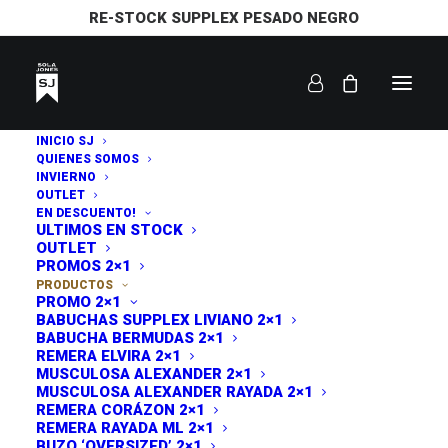
RE-STOCK SUPPLEX PESADO NEGRO
14% OFF HOY!
INICIO SJ
¡OFERTA!
QUIENES SOMOS
INVIERNO
OUTLET
EN DESCUENTO!
ULTIMOS EN STOCK
OUTLET
PROMOS 2×1
PRODUCTOS
PROMO 2×1
BABUCHAS SUPPLEX LIVIANO 2×1
BABUCHA BERMUDAS 2×1
REMERA ELVIRA 2×1
MUSCULOSA ALEXANDER 2×1
MUSCULOSA ALEXANDER RAYADA 2×1
REMERA CORÁZON 2×1
REMERA RAYADA ML 2×1
BUZO ‘OVERSIZED’ 2×1