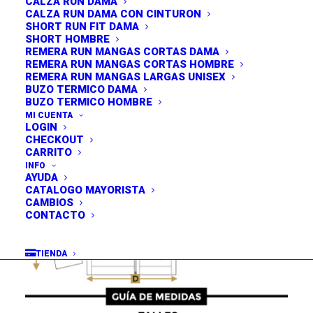
un look más urbano con una prenda muy original,
CALZA RUN DAMA
CALZA RUN DAMA CON CINTURON
funcional y liviana.
SHORT RUN FIT DAMA
Viene en 3 talles y solo color negro.
SHORT HOMBRE
REMERA RUN MANGAS CORTAS DAMA
REMERA RUN MANGAS CORTAS HOMBRE
REMERA RUN MANGAS LARGAS UNISEX
BUZO TERMICO DAMA
BUZO TERMICO HOMBRE
MI CUENTA
LOGIN
CHECKOUT
CARRITO
INFO
AYUDA
CATALOGO MAYORISTA
CAMBIOS
CONTACTO
TIENDA