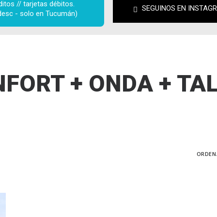
tos // tarjetas débitos. 
SEGUINOS EN INSTAG
desc - solo en Tucumán)
FORT + ONDA + TA
ORDEN