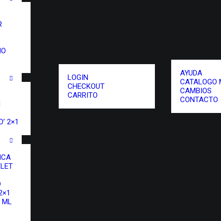
R
NO
AYUDA
LOGIN
CATALOGO 
CHECKOUT
CAMBIOS
CARRITO
CONTACTO
I
’ 2×1
ICA
LET
O
2×1
 ML