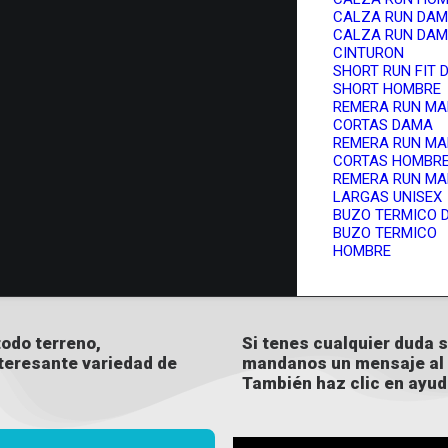
CALZA RUN DA
CALZA RUN DAM
CINTURON
SHORT RUN FIT
SHORT HOMBRE
REMERA RUN M
CORTAS DAMA
REMERA RUN M
CORTAS HOMBR
REMERA RUN M
LARGAS UNISEX
BUZO TERMICO 
BUZO TERMICO
HOMBRE
odo terreno,
Si tenes cualquier duda so
nteresante variedad de
mandanos un mensaje al 
.
También haz clic en ayud