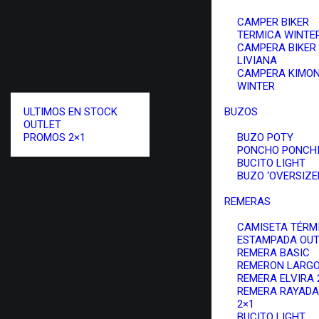
CAMPER BIKER
TERMICA WINTE
CAMPERA BIKER
LIVIANA
CAMPERA KIMO
WINTER
ULTIMOS EN STOCK
BUZOS
OUTLET
PROMOS 2×1
BUZO POTY
PONCHO PONCH
BUCITO LIGHT
BUZO ‘OVERSIZED
REMERAS
CAMISETA TÉRM
ESTAMPADA OUT
REMERA BASIC
REMERON LARG
REMERA ELVIRA 
REMERA RAYADA
2×1
BUCITO LIGHT