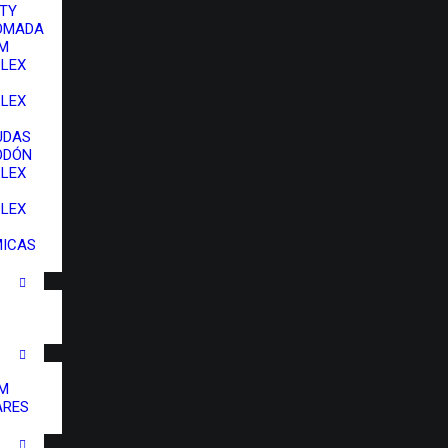
TY
OMADA
IM
LEX
LEX
UDAS
ODÓN
LEX
LEX
MICAS
IM
ARES