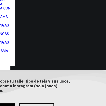
MA
A CON
 DAMA
ANGAS
ANGAS
E
ANGAS
DAMA
bre tu talle, tipo de tela y sus usos,
chat o instagram (
sola.jones
).
a.