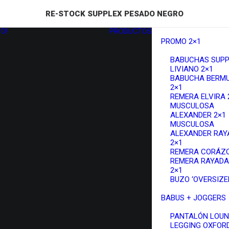
RE-STOCK SUPPLEX PESADO NEGRO
O!
PRODUCTOS
PROMO 2×1
BABUCHAS SUPP
LIVIANO 2×1
BABUCHA BERM
2×1
REMERA ELVIRA 
MUSCULOSA
ALEXANDER 2×1
MUSCULOSA
ALEXANDER RAY
2×1
REMERA CORÁZO
REMERA RAYADA
2×1
BUZO ‘OVERSIZED
BABUS + JOGGERS
PANTALÓN LOU
LEGGING OXFOR