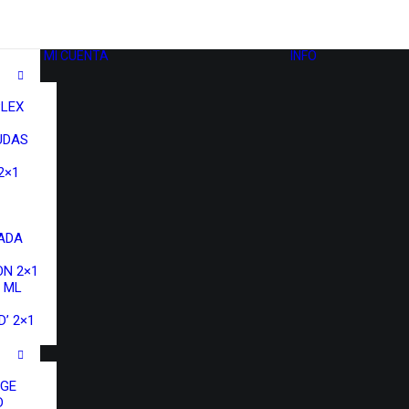
MI CUENTA
INFO
LEX
UDAS
2×1
ADA
N 2×1
 ML
’ 2×1
NGE
D