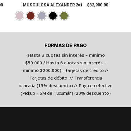
COMPRAR
00
tiene
MUSCULOSA ALEXANDER 2×1
$
32,900.00
múltiples
variantes.
Las
opciones
se
pueden
FORMAS DE PAGO
elegir
en
(Hasta 3 cuotas sin interés – mínimo
la
$50.000 / Hasta 6 cuotas sin interés –
página
de
mínimo $200.000)
– tarjetas de crédito //
producto
Tarjetas de débito // Transferencia
bancaria
(15% descuento)
// Paga en efectivo
(Pickup – SM de Tucumán)
(20% descuento)