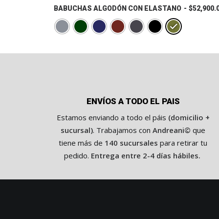
COMPRAR
tiene
BABUCHAS ALGODÓN CON ELASTANO
$
52,900.
múltiples
variantes.
Las
opciones
se
pueden
elegir
en
la
ENVÍOS A TODO EL PAIS
página
de
Estamos enviando a todo el páis
(domicilio +
producto
sucursal)
. Trabajamos con
Andreani©
que
tiene más de
140 sucursales
para retirar tu
pedido.
Entrega entre 2-4 días hábiles.