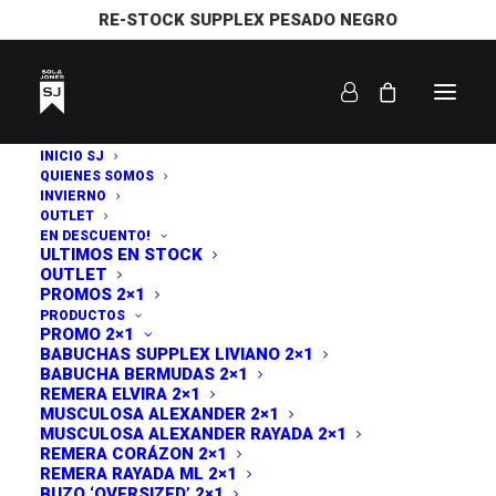
RE-STOCK SUPPLEX PESADO NEGRO
INICIO SJ
SHOW ALL
REMERAS
QUIENES SOMOS
ORDENAR POR POPULARIDAD
INVIERNO
OUTLET
ORDENAR POR PUNTUACIÓN MEDIA
EN DESCUENTO!
ORDENAR POR LOS ÚLTIMOS
ULTIMOS EN STOCK
ORDENAR POR PRECIO: BAJO A ALTO
OUTLET
PROMOS 2×1
ORDENAR POR PRECIO: ALTO A BAJO
PRODUCTOS
PROMO 2×1
BABUCHAS SUPPLEX LIVIANO 2×1
BABUCHA BERMUDAS 2×1
REMERA ELVIRA 2×1
MUSCULOSA ALEXANDER 2×1
MUSCULOSA ALEXANDER RAYADA 2×1
REMERA CORÁZON 2×1
REMERA RAYADA ML 2×1
BUZO ‘OVERSIZED’ 2×1