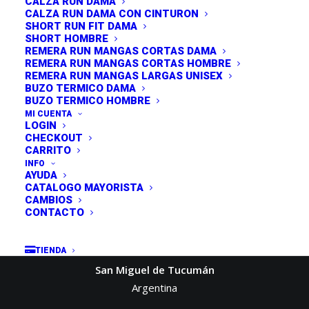
CALZA RUN DAMA
CALZA RUN DAMA CON CINTURON
uando
Hola me llego la babucha !! Calidad excelente
Ay
SHORT RUN FIT DAMA
SHORT HOMBRE
como
el talle barbaro súper cómodas!! Las
REMERA RUN MANGAS CORTAS DAMA
ar!
recomiendo! Y la atención un 10 gracias¡
REMERA RUN MANGAS CORTAS HOMBRE
 mp
REMERA RUN MANGAS LARGAS UNISEX
as
BUZO TERMICO DAMA
Yamila (La Plata - BA) - Babucha Algodón con
BUZO TERMICO HOMBRE
Elastano
MI CUENTA
LOGIN
CHECKOUT
CARRITO
INFO
AYUDA
CATALOGO MAYORISTA
CAMBIOS
NOSOTROS
CONTACTO
Av San Martin 742
TIENDA
San Miguel de Tucumán
Argentina