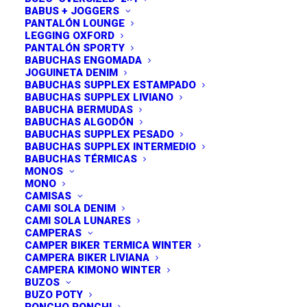
BABUS + JOGGERS
PANTALÓN LOUNGE
LEGGING OXFORD
PANTALÓN SPORTY
BABUCHAS ENGOMADA
Este
JOGUINETA DENIM
producto
BABUCHAS SUPPLEX ESTAMPADO
COMPRAR
REMERON LARGO
tiene
BABUCHAS SUPPLEX LIVIANO
$
34,900.00
múltiples
BABUCHA BERMUDAS
variantes.
BABUCHAS ALGODÓN
Las
BABUCHAS SUPPLEX PESADO
BABUCHAS SUPPLEX INTERMEDIO
opciones
BABUCHAS TÉRMICAS
se
MONOS
pueden
MONO
elegir
CAMISAS
en
CAMI SOLA DENIM
la
CAMI SOLA LUNARES
ENVÍOS A TODO EL PAIS
página
CAMPERAS
de
Estamos enviando a todo el páis
(domicilio +
CAMPER BIKER TERMICA WINTER
producto
CAMPERA BIKER LIVIANA
sucursal)
. Trabajamos con
Andreani©
que tiene más
CAMPERA KIMONO WINTER
de
140 sucursales
para retirar tu pedido.
Entrega
BUZOS
BUZO POTY
entre 2-4 días hábiles.