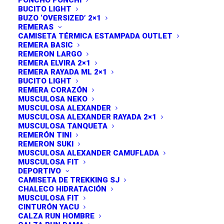
PONCHO PONCHI
BUCITO LIGHT
BUZO ‘OVERSIZED’ 2×1
FORMAS DE PAGO
REMERAS
CAMISETA TÉRMICA ESTAMPADA OUTLET
(Hasta 3 cuotas sin interés – mínimo $50.000 /
REMERA BASIC
Hasta 6 cuotas sin interés – mínimo $200.000)
–
REMERON LARGO
REMERA ELVIRA 2×1
tarjetas de crédito // Tarjetas de débito //
REMERA RAYADA ML 2×1
Transferencia bancaria
(15% descuento)
// Paga en
BUCITO LIGHT
REMERA CORAZÓN
efectivo (Pickup – SM de Tucumán)
(20% descuento)
MUSCULOSA NEKO
MUSCULOSA ALEXANDER
MUSCULOSA ALEXANDER RAYADA 2×1
SITIO 100% SEGURO
MUSCULOSA TANQUETA
REMERÓN TINI
Protegemos tus datos y ofrecemos un sistema de
REMERON SUKI
pago y entrega 100% seguro. Procesamos compras
MUSCULOSA ALEXANDER CAMUFLADA
MUSCULOSA FIT
solamente a través de
Mercado Pago y Uala
, dos
DEPORTIVO
empresas confiables y nacionales.
CAMISETA DE TREKKING SJ
CHALECO HIDRATACIÓN
MUSCULOSA FIT
CINTURÓN YACU
CALZA RUN HOMBRE