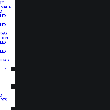
TY
OMADA
IM
LEX
LEX
UDAS
ODÓN
LEX
LEX
MICAS
IM
ARES