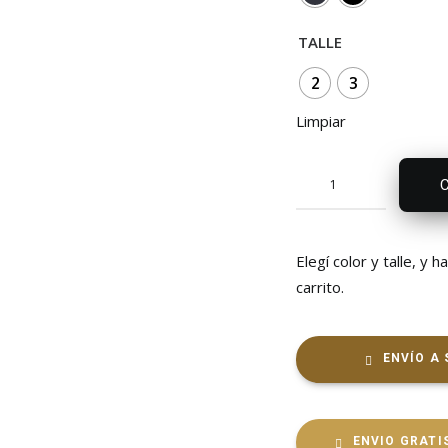
TALLE
2
3
Limpiar
Muscu
RUN
Dama
cantidad
Elegí color y talle, y h
carrito.
ENVÍO A 
ENVIO GRATIS