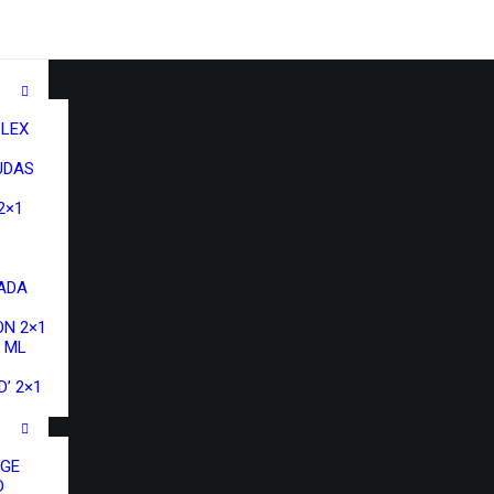
LEX
UDAS
2×1
ADA
N 2×1
 ML
’ 2×1
NGE
D