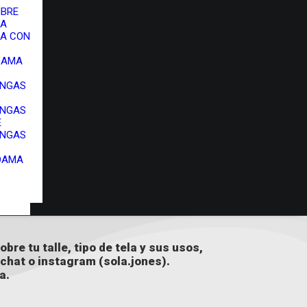
MBRE
MA
A CON
 DAMA
ANGAS
ANGAS
E
ANGAS
DAMA
bre tu talle, tipo de tela y sus usos,
chat o instagram (
sola.jones
).
a.