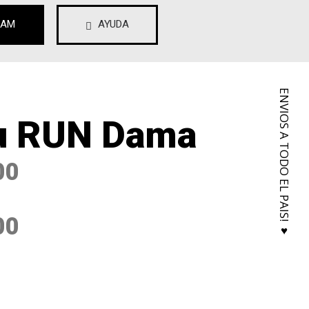
RAM
AYUDA
ENVIOS A TODO EL PAIS! ♥
u RUN Dama
00
00