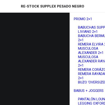
RE-STOCK SUPPLEX PESADO NEGRO
PROMO 2×1
BABUCHAS SUPP
LIVIANO 2×1
BABUCHA BERM
2×1
REMERA ELVIRA 
MUSCULOSA
ALEXANDER 2×1
MUSCULOSA
ALEXANDER RAY
2×1
REMERA CORÁZO
REMERA RAYADA
2×1
BUZO ‘OVERSIZED
BABUS + JOGGERS
PANTALÓN LOU
LEGGING OXFOR