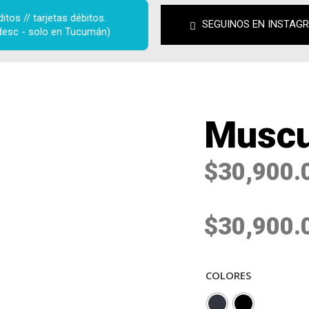
tos // tarjetas débitos. 
SEGUINOS EN INSTAG
desc - solo en Tucumán)
Musc
$
30,900.
$
30,900.
COLORES