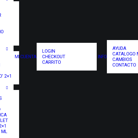
R
NO
AYUDA
LOGIN
CATALOGO 
CHECKOUT
MI CUENTA
INFO
CAMBIOS
CARRITO
I
CONTACTO
’ 2×1
S
O
ICA
LET
2×1
 ML