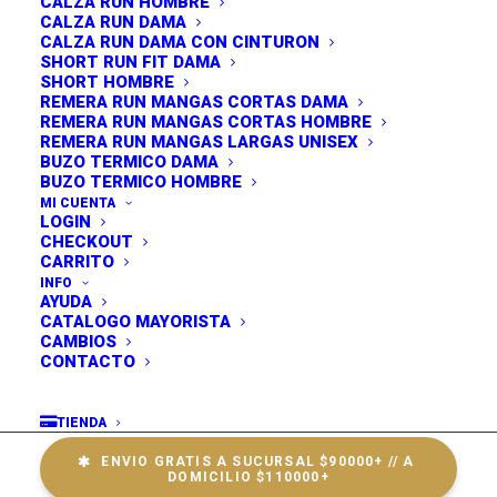
CALZA RUN HOMBRE
$
12,500.00
CALZA RUN DAMA
CALZA RUN DAMA CON CINTURON
SHORT RUN FIT DAMA
SHORT HOMBRE
$
12,500.00
REMERA RUN MANGAS CORTAS DAMA
REMERA RUN MANGAS CORTAS HOMBRE
REMERA RUN MANGAS LARGAS UNISEX
BUZO TERMICO DAMA
Sin existencias
BUZO TERMICO HOMBRE
MI CUENTA
LOGIN
CHECKOUT
Elegí color y talle, y hacé click en
YO QUIERO
para
CARRITO
agregar tu prenda al carrito.
INFO
AYUDA
CATALOGO MAYORISTA
CAMBIOS
ENVÍO A SUCURSAL - $5000+ // A 
CONTACTO
DOMICILIO - $7000+
TIENDA
ENVIO GRATIS A SUCURSAL $90000+ // A 
DOMICILIO $110000+