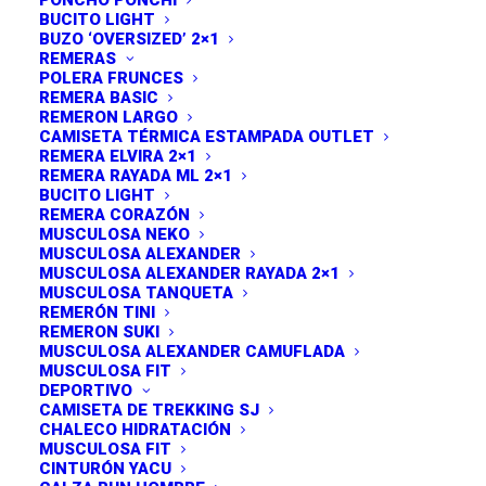
PONCHO PONCHI
BUCITO LIGHT
BUZO ‘OVERSIZED’ 2×1
REMERAS
POLERA FRUNCES
REMERA BASIC
REMERON LARGO
CAMISETA TÉRMICA ESTAMPADA OUTLET
REMERA ELVIRA 2×1
REMERA RAYADA ML 2×1
BUCITO LIGHT
REMERA CORAZÓN
MUSCULOSA NEKO
MUSCULOSA ALEXANDER
MUSCULOSA ALEXANDER RAYADA 2×1
MUSCULOSA TANQUETA
REMERÓN TINI
REMERON SUKI
MUSCULOSA ALEXANDER CAMUFLADA
MUSCULOSA FIT
ENVIOS A TODO EL PAIS! ♥
DEPORTIVO
Musculosa Alexander
CAMISETA DE TREKKING SJ
CHALECO HIDRATACIÓN
Rosa Viejo Talle 6
MUSCULOSA FIT
CINTURÓN YACU