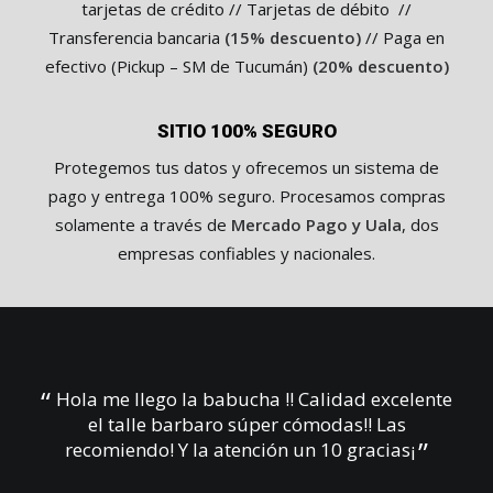
tarjetas de crédito // Tarjetas de débito //
Transferencia bancaria
(15% descuento)
// Paga en
efectivo (Pickup – SM de Tucumán)
(20% descuento)
SITIO 100% SEGURO
Protegemos tus datos y ofrecemos un sistema de
pago y entrega 100% seguro. Procesamos compras
solamente a través de
Mercado Pago y Uala
, dos
empresas confiables y nacionales.
uando
Hola me llego la babucha !! Calidad excelente
Ay
como
el talle barbaro súper cómodas!! Las
ar!
recomiendo! Y la atención un 10 gracias¡
 mp