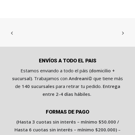
i
o
a
c
t
u
a
l
e
s
:
$
1
ENVÍOS A TODO EL PAIS
9
,
Estamos enviando a todo el páis
(domicilio +
9
sucursal)
. Trabajamos con
Andreani©
que tiene más
0
0
de
140 sucursales
para retirar tu pedido.
Entrega
.
0
entre 2-4 días hábiles.
0
.
FORMAS DE PAGO
(Hasta 3 cuotas sin interés – mínimo $50.000 /
Hasta 6 cuotas sin interés – mínimo $200.000)
–