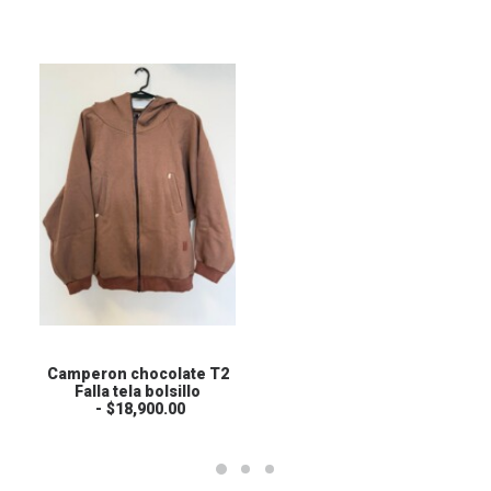
COMPRAR
Camperon chocolate T2
B
E
00
Falla tela bolsillo
D
l
$
18,900.00
p
r
e
c