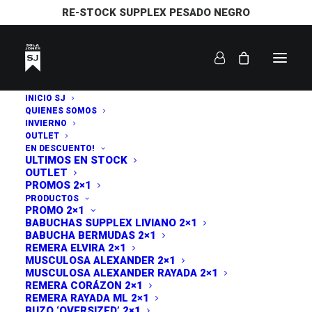
RE-STOCK SUPPLEX PESADO NEGRO
INICIO SJ
QUIENES SOMOS
INVIERNO
OUTLET
EN DESCUENTO!
ULTIMOS EN STOCK
OUTLET
PROMOS 2×1
PRODUCTOS
PROMO 2×1
BABUCHAS SUPPLEX LIVIANO 2×1
BABUCHA BERMUDAS 2×1
REMERA ELVIRA 2×1
MUSCULOSA ALEXANDER 2×1
MUSCULOSA ALEXANDER RAYADA 2×1
REMERA CORÁZON 2×1
REMERA RAYADA ML 2×1
BUZO ‘OVERSIZED’ 2×1